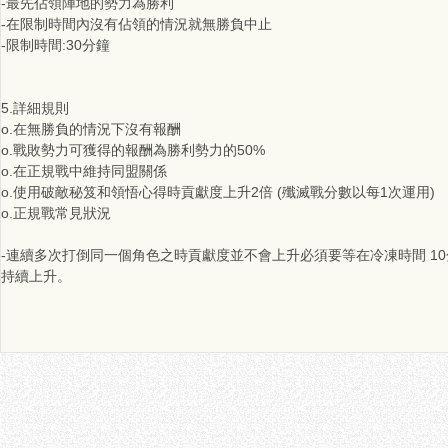
-最先佔領陣地的勢力為勝利
-在限制時間內沒有佔領的情況就無勝負中止
-限制時間:30分鐘
5.詳細規則
o.在無勝負的情況下沒有報酬
o.戰敗勢力可獲得的報酬為勝利勢力的50%
o.在正規戰中維持同盟關係
o.使用破敵秘笈和領悟心得時貢獻度上升2倍 (殲滅戰分數以每1次運用)
o.正規戰常見狀況
-連續多次打倒同一個角色之時貢獻度並不會上升必須要等在冷凍時間 1
持續上升。