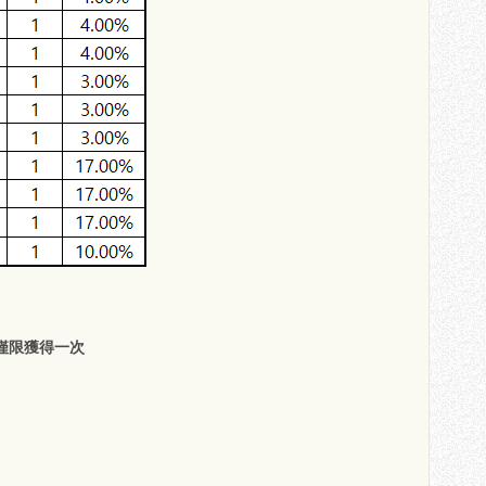
僅限獲得一次
】