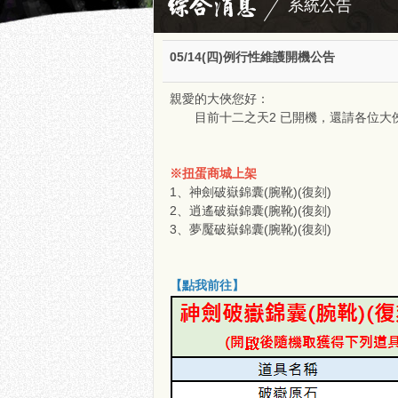
系統公告
05/14(四)例行性維護開機公告
親愛的大俠您好：
目前十二之天2 已開機，還請各位大
※扭蛋商城上架
1、神劍破嶽錦囊(腕靴)(復刻)
2、逍遙破嶽錦囊(腕靴)(復刻)
3、夢魘破嶽錦囊(腕靴)(復刻)
【點我前往】