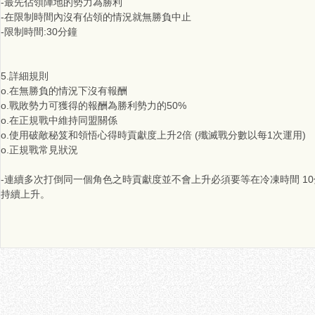
-最先佔領陣地的勢力為勝利
-在限制時間內沒有佔領的情況就無勝負中止
-限制時間:30分鐘
5.詳細規則
o.在無勝負的情況下沒有報酬
o.戰敗勢力可獲得的報酬為勝利勢力的50%
o.在正規戰中維持同盟關係
o.使用破敵秘笈和領悟心得時貢獻度上升2倍 (殲滅戰分數以每1次運用)
o.正規戰常見狀況
-連續多次打倒同一個角色之時貢獻度並不會上升必須要等在冷凍時間 1
持續上升。